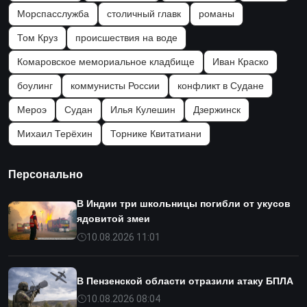
Морспасслужба
столичный главк
романы
Том Круз
происшествия на воде
Комаровское мемориальное кладбище
Иван Краско
боулинг
коммунисты России
конфликт в Судане
Мероэ
Судан
Илья Кулешин
Дзержинск
Михаил Терёхин
Торнике Квитатиани
Персонально
В Индии три школьницы погибли от укусов
ядовитой змеи
10.08.2026 11:01
В Пензенской области отразили атаку БПЛА
10.08.2026 08:04