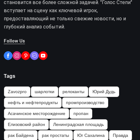
становится все более сложной задачей. "Голос Степи"
вступает на сцену как ключевой игрок,
предоставляющий не только свежие новости, но и
глубокий анализ событий.
Follow Us
Tags
Zavozpro
шарлотки
релоканты
Юрий Дудь
нефть и нефтепродукты
промпроизводство
Асачинское месторождение
пропан
Елизовский район
Ленинградская площадь
рак Байдена
рак простаты
Юг Сахалина
Правда