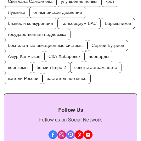
Светлана Самойлова
улучшение почвы
крот
Лужники
олимпийское движение
бизнес и конкуренция
Консорциум БАС
Барышников
государственная поддержка
беспилотные авиационные системы
Сергей Бугриев
Амур Калмыков
СКА-Хабаровск
леопарды
военкомы
бензин Евро 2
советы автоэксперта
жители России
растительное мясо
Follow Us
Follow us on Social Network