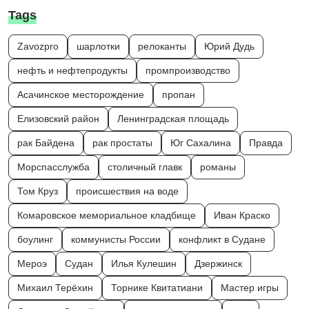
Tags
Zavozpro
шарлотки
релоканты
Юрий Дудь
нефть и нефтепродукты
промпроизводство
Асачинское месторождение
пропан
Елизовский район
Ленинградская площадь
рак Байдена
рак простаты
Юг Сахалина
Правда
Морспасслужба
столичный главк
романы
Том Круз
происшествия на воде
Комаровское мемориальное кладбище
Иван Краско
боулинг
коммунисты России
конфликт в Судане
Мероэ
Судан
Илья Кулешин
Дзержинск
Михаил Терёхин
Торнике Квитатиани
Мастер игры