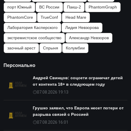
порт Южный
ВС России
Пакш-2
PhantomGraph
PhantomCore
TrueConf
Head Mare
Лаборатория Касперского
Лидия Невзорова
экстремистское сообщество
Александр Невзоров
заочный арест
Спрыня
Колумбии
Персонально
Андрей Свинцов: соцсети ограничат детей
от контента 18+ в следующем году
07.08.2026 19:13
Грушко заявил, что Европа несет потери от
разрыва связей с Россией
07.08.2026 16:01