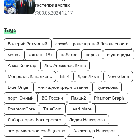
гостеприимство
03.05.2024 12:17
Tags
Валерий Залужный
служба транспортной безопасности
монах
контент 18+
побелка
парша
фунгициды
Анже Копитар
Лос-Анджелес Кингз
Монреаль Канадиенс
BE-4
Дэйв Лимп
New Glenn
Blue Origin
жилищное кредитование
Кузнецова
порт Южный
ВС России
Пакш-2
PhantomGraph
PhantomCore
TrueConf
Head Mare
Лаборатория Касперского
Лидия Невзорова
экстремистское сообщество
Александр Невзоров