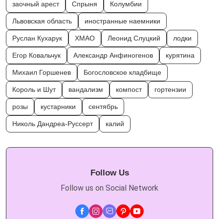
заочный арест
Спрыня
Колумбии
Львовская область
иностранные наемники
Руслан Кухарук
ХМАО
Леонид Слуцкий
лодки
Егор Ковальчук
Александр Анфиногенов
курятина
Михаил Горшенев
Богословское кладбище
Король и Шут
вандализм
компост
гортензии
розы
кустарники
сентябрь
Николь Дандреа-Руссерт
калий
Follow Us
Follow us on Social Network