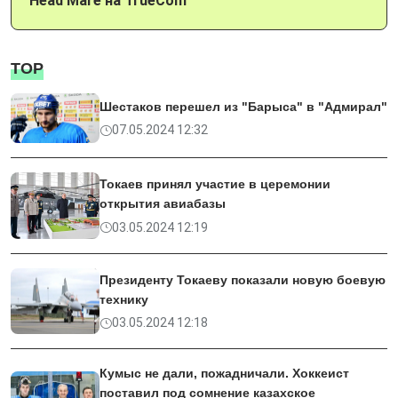
Head Mare на TrueConf
TOP
Шестаков перешел из "Барыса" в "Адмирал"
07.05.2024 12:32
Токаев принял участие в церемонии
открытия авиабазы
03.05.2024 12:19
Президенту Токаеву показали новую боевую
технику
03.05.2024 12:18
Кумыс не дали, пожадничали. Хоккеист
поставил под сомнение казахское