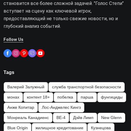
становится все более сложной задачей. "Голос Степи"
вступает на сцену как ключевой игрок,
предоставляющий не только свежие новости, но и
глубокий анализ событий.
Follow Us
Tags
Валерий Залужный
служба транспортной безопасности
монах
контент 18+
побелка
парша
фунгициды
Анже Копитар
Лос-Анджелес Кингз
Монреаль Канадиенс
BE-4
Дэйв Лимп
New Glenn
Blue Origin
жилищное кредитование
Кузнецова